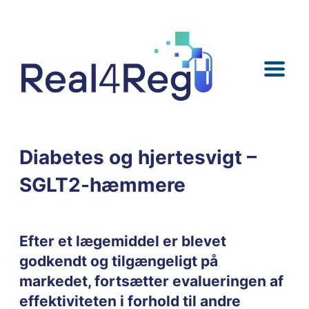
Skip
Skip
Skip
Skip
to
to
to
to
content
menu
search
footer
Diabetes og hjertesvigt –
SGLT2-hæmmere
Efter et lægemiddel er blevet
godkendt og tilgængeligt på
markedet, fortsætter evalueringen af
effektiviteten i forhold til andre