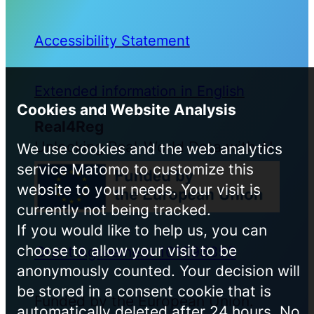
Accessibility Statement
Extended information in English
Cookies and Website Analysis
Real4Reg
Unlocking Real-World Data with AI
We use cookies and the web analytics
service Matomo to customize this
website to your needs. Your visit is
currently not being tracked.
If you would like to help us, you can
choose to allow your visit to be
Grant Agreement 101095353
anonymously counted. Your decision will
be stored in a consent cookie that is
Funded by the European Union.
automatically deleted after 24 hours. No